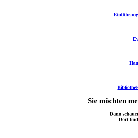
Einführunge
Ev
Han
Bibliothe
Sie möchten me
Dann schauen
Dort fin