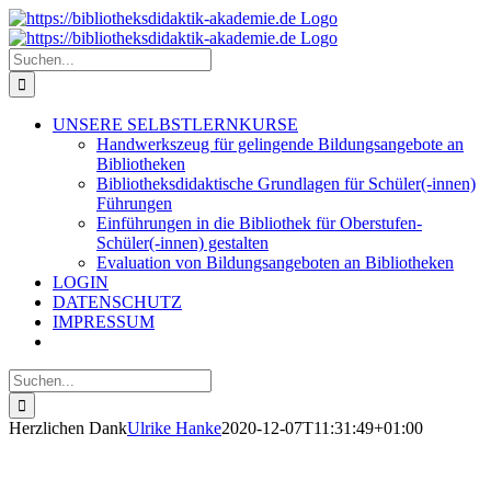
Zum
Inhalt
springen
Suche
nach:
UNSERE SELBSTLERNKURSE
Handwerkszeug für gelingende Bildungsangebote an
Bibliotheken
Bibliotheksdidaktische Grundlagen für Schüler(-innen)
Führungen
Einführungen in die Bibliothek für Oberstufen-
Schüler(-innen) gestalten
Evaluation von Bildungsangeboten an Bibliotheken
LOGIN
DATENSCHUTZ
IMPRESSUM
Suche
nach:
Herzlichen Dank
Ulrike Hanke
2020-12-07T11:31:49+01:00